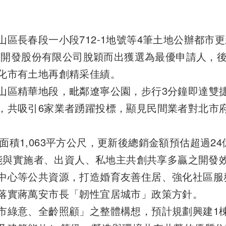
春段一小段712-1地號等4筆土地公辦都市更新
信義開發股份有限公司脫穎而出獲選為最優申請人，
化市有土地再創精采佳績。
區精華地段，毗鄰遼寧公園，步行3分鐘即達雙捷
，共吸引6家業者踴躍投標，顯見民間業者對北市
1,063平方公尺，更新後總銷金額預估超過24
望能與實施者、出資人、私地主共創共享多贏之開
中心等公共資源，打造婚育友善住居、強化社區服
落實蔣萬安市長「韌性宜居城市」政策方針。
意、全齡照顧」之整體構想，預計規劃興建1棟地