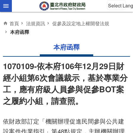
Select Lan
跳到主要內容區塊
首頁
法規資訊
促參及設定地上權開發法規
本府函釋
本府函釋
1070109-依本府106年12月29日財
經小組第6次會議裁示，基於專業分
工，應有府級人員參與促參BOT案
之履約小組，請查照。
依財政部訂定「機關辦理促進民間參與公共建
設案件作業指引」第48點規定，主辦機關辦理