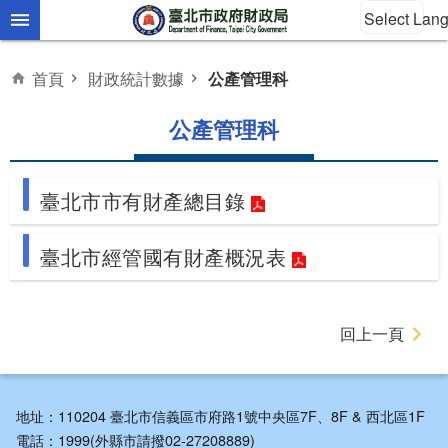
Select Lan
跳到主要內容區塊
首頁
財政統計數據
公產管理科
公產管理科
臺北市市有財產總目錄
臺北市經管國有財產概況表
回上一頁
地址：110204 臺北市信義區市府路1號中央區7F、8F & 西北區1F
電話：1999(外縣市請撥02-27208889)