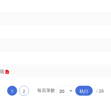
項
每頁筆數
26
1
2
執行
/