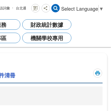
Select Language
▼
語詞彙
台北通
服務
財政統計數據
專區
機關學校專用
件清冊